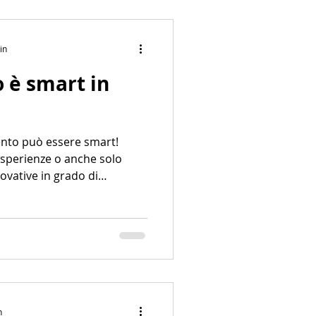
in
o è smart in
mento può essere smart!
esperienze o anche solo
novative in grado di
’esperienza complessiva
n