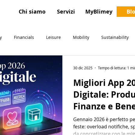
Chi siamo
Servizi
MyBlimey
Bl
y
Financials
Leisure
Mobility
Sustainability
Pubblica Amministrazione
Food & Beverage
30 dic 2025
Tempo di lettura: 1 mi
Migliori App 2
Digitale: Produ
Finanze e Ben
Gennaio 2026 è perfetto per
feste: overload notifiche, 
da concretizzare con le mig