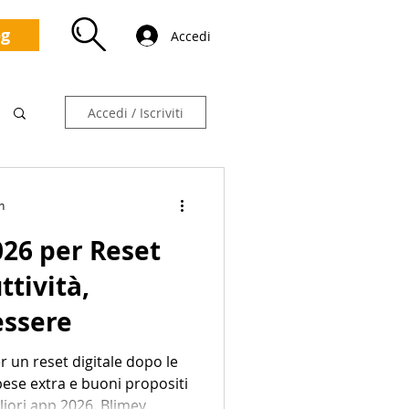
og
Accedi
Accedi / Iscriviti
n
026 per Reset
ttività,
essere
 un reset digitale dopo le
spese extra e buoni propositi
liori app 2026. Blimey