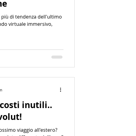
ne
 più di tendenza dell'ultimo
ndo virtuale immersivo,
in
osti inutili..
volut!
ossimo viaggio all'estero?