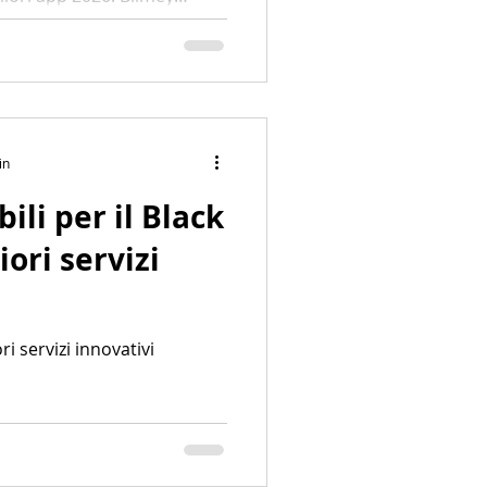
i con rating alti e
 organizzare vita, soldi e
in
ili per il Black
iori servizi
ri servizi innovativi