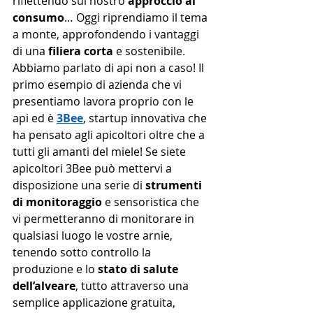
riflettendo sul nostro 
approccio al 
consumo
… Oggi riprendiamo il tema 
a monte, approfondendo i vantaggi 
di una 
filiera corta
 e sostenibile.
Abbiamo parlato di api non a caso! Il 
primo esempio di azienda che vi 
presentiamo lavora proprio con le 
api ed è 
3Bee
, startup innovativa che 
ha pensato agli apicoltori oltre che a 
tutti gli amanti del miele! Se siete 
apicoltori 3Bee può mettervi a 
disposizione una serie di 
strumenti 
di monitoraggio
 e sensoristica che 
vi permetteranno di monitorare in 
qualsiasi luogo le vostre arnie, 
tenendo sotto controllo la 
produzione e lo 
stato di salute 
dell’alveare
, tutto attraverso una 
semplice applicazione gratuita, 