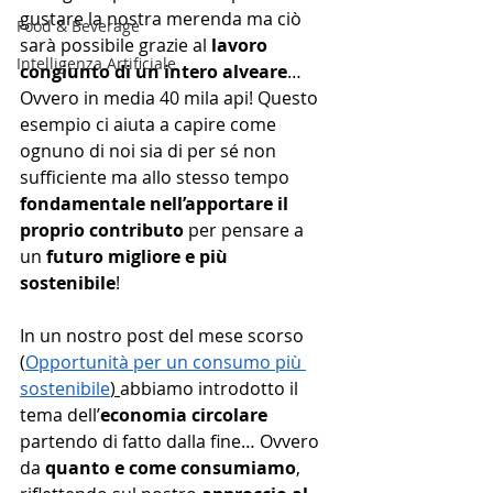
gustare la nostra merenda ma ciò 
Food & Beverage
sarà possibile grazie al 
lavoro 
Intelligenza Artificiale
congiunto di un intero alveare
… 
Ovvero in media 40 mila api! Questo 
esempio ci aiuta a capire come 
ognuno di noi sia di per sé non 
sufficiente ma allo stesso tempo 
fondamentale nell’apportare il 
proprio contributo
 per pensare a 
un 
futuro migliore e più 
sostenibile
! 
In un nostro post del mese scorso 
(
Opportunità per un consumo più 
sostenibile
) 
abbiamo introdotto il 
tema dell’
economia circolare
partendo di fatto dalla fine… Ovvero 
da 
quanto e come consumiamo
, 