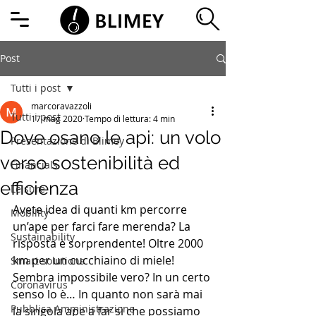
Post
Tutti i post
marcoravazzoli
Tutti i post
17 mag 2020
Tempo di lettura: 4 min
Dove osano le api: un volo
Presentazione di Blimey
verso sostenibilità ed
Financials
efficienza
Leisure
Avete idea di quanti km percorre 
Mobility
un’ape per farci fare merenda? La 
Sustainability
risposta è sorprendente! Oltre 2000 
km per un cucchiaino di miele! 
Smart solutions
Sembra impossibile vero? In un certo 
Coronavirus
senso lo è… In quanto non sarà mai 
Pubblica Amministrazione
la singola ape a far sì che possiamo 