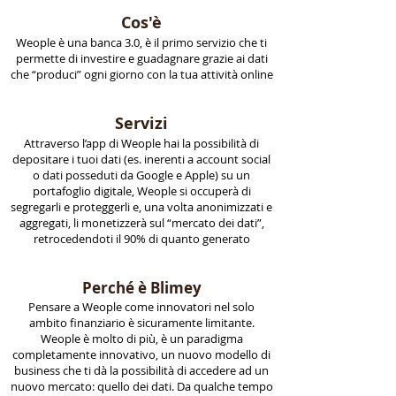
Cos'è
Weople è una banca 3.0, è il primo servizio che ti
permette di investire e guadagnare grazie ai dati
che “produci” ogni giorno con la tua attività online
Servizi
Attraverso l’app di Weople hai la possibilità di
depositare i tuoi dati (es. inerenti a account social
o dati posseduti da Google e Apple) su un
portafoglio digitale, Weople si occuperà di
segregarli e proteggerli e, una volta anonimizzati e
aggregati, li monetizzerà sul “mercato dei dati”,
retrocedendoti il 90% di quanto generato
Perché è Blimey
Pensare a Weople come innovatori nel solo
ambito finanziario è sicuramente limitante.
Weople è molto di più, è un paradigma
completamente innovativo, un nuovo modello di
business che ti dà la possibilità di accedere ad un
nuovo mercato: quello dei dati. Da qualche tempo