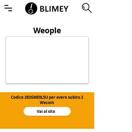
Weople
Codice 282GME0L5U per avere subito 2
Wecoin
Vai al sito