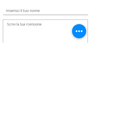
Pubblica la tua recensione
Recensioni dei Blimers
Verena
Blimey!
31 maggio 2023 alle ore 17:17:14
Al momento non ci sono ancora
Ottima idea!! per non sprecare cibo ,