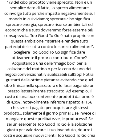
1/3 del cibo prodotto viene sprecato. Non è un
semplice dato di fatto, lo spreco alimentare
coinvolge tutti perché impatta negativamente sul
mondo in cui viviamo; sprecare cibo significa
sprecare energia, sprecare risorse ambientali ed
economiche e tutti dovremmo forse esserne più
consapevoli… Too Good To Go è nata proprio con
questa ambizione: “ispirare e rendere tutti
partecipi delle lotta contro lo spreco alimentare”.
Scegliere Too Good To Go significa dare
attivamente il proprio contributo! Come?
Acquistando una delle “magic box” per la
colazione del mattino o per la cena da uno dei
negozi convenzionati visualizzabili sull’app! Potrai
gustarti delle ottime pietanze evitando che quel
cibo finisca nella spazzatura e lo farai pagando un
prezzo letteralmente stracciato! Ad esempio, il
costo di una box contenente prodotti da forno è
di 4,99€, notevolmente inferiore rispetto ai 15€
che avresti pagato per acquistare gli stessi
prodotti… solamente il giorno prima! E se invece di
mangiare queste prelibatezze, le producessi? Se
sei un esercente Too Good To Go è la soluzione
giusta per valorizzare il tuo invenduto, ridurre i
costi e acquisire nuovi clienti! Too Good To Go crea