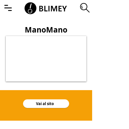
ManoMano
Vai al sito