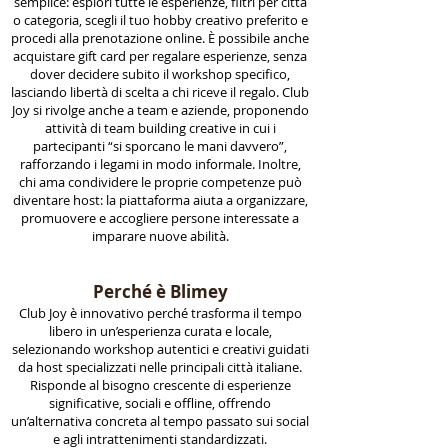
semplice: esplori tutte le esperienze, filtri per città
o categoria, scegli il tuo hobby creativo preferito e
procedi alla prenotazione online. È possibile anche
acquistare gift card per regalare esperienze, senza
dover decidere subito il workshop specifico,
lasciando libertà di scelta a chi riceve il regalo. Club
Joy si rivolge anche a team e aziende, proponendo
attività di team building creative in cui i
partecipanti “si sporcano le mani davvero”,
rafforzando i legami in modo informale. Inoltre,
chi ama condividere le proprie competenze può
diventare host: la piattaforma aiuta a organizzare,
promuovere e accogliere persone interessate a
imparare nuove abilità.
Perché è Blimey
Club Joy è innovativo perché trasforma il tempo
libero in un’esperienza curata e locale,
selezionando workshop autentici e creativi guidati
da host specializzati nelle principali città italiane.
Risponde al bisogno crescente di esperienze
significative, sociali e offline, offrendo
un’alternativa concreta al tempo passato sui social
e agli intrattenimenti standardizzati.