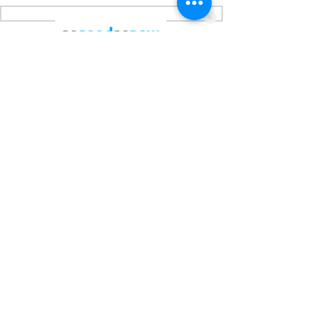
Asgoodasnew
Piattaforma per vendere o comprare
prodotti elettronici usati, testati,
rigenerati e garantiti 30 mesi
+ risparmio
+ tempo
+ novità
Up2You